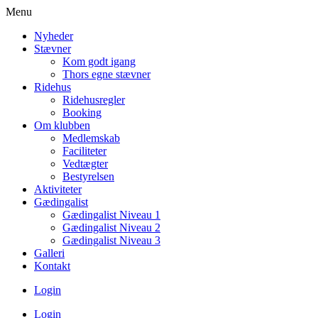
Menu
Nyheder
Stævner
Kom godt igang
Thors egne stævner
Ridehus
Ridehusregler
Booking
Om klubben
Medlemskab
Faciliteter
Vedtægter
Bestyrelsen
Aktiviteter
Gædingalist
Gædingalist Niveau 1
Gædingalist Niveau 2
Gædingalist Niveau 3
Galleri
Kontakt
Login
Login