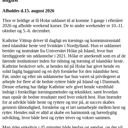
Afholdes d.15. august 2026
Thor er heldige at få Holar uddanet til at komme 3 gange i efteråret
2026 og afholde weekend kurser. De to andre weekender er 10.-11.
oktober og 5.-6. december.
Kathrine Vittrup driver til dagligt en trænings og kommissionstald
med islandske heste ved Svinkløv i Nordjylland. Hun er uddannet
berider og instruktør fra Universitet Hólar på Island, hvor hun
færdiggjorde sin uddannelse i 2021. Hólar er anerkendt som en af de
førende institutioner inden for ridning og træning af islandske heste.
Kathrine beskriver selv, at hendes tid på Holar har givet hende en
solid faglig baggrund og en dyb forståelse for den islandske hest.
Før, under og efter sin uddannelse har hun været så privilegeret at
arbejde for flere af de bedste ryttere både på Island og i Danmark.
Denne erfaring har ifølge Kathrine selv givet hende værdifuld
indsigt i forskellige træningsmetoder og teknikker, samt hvordan
man opnår de bedste resultater med hver enkelt hest. Hun brænder
for at udvikle både heste og ryttere og tror på, at succes skabes
gennem tålmodighed, forståelse og et tæt samarbejde mellem hest og
rytter. Hendes mål er altid at skabe en harmonisk og bæredygtig
udvikling, hvor både hest og rytter trives og vokser sammen.
Man rider enkeltvis i 45 minutter både lørdag og søndag, og der vil