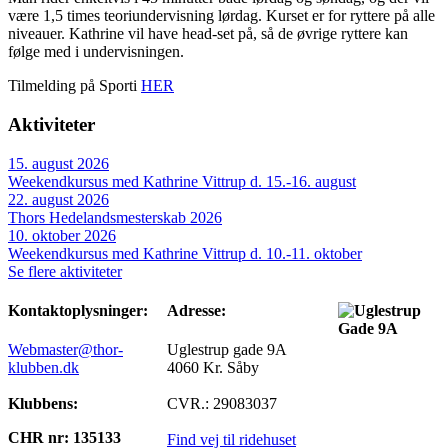
være 1,5 times teoriundervisning lørdag. Kurset er for ryttere på alle
niveauer. Kathrine vil have head-set på, så de øvrige ryttere kan
følge med i undervisningen.
Tilmelding på Sporti
HER
Aktiviteter
15. august 2026
Weekendkursus med Kathrine Vittrup d. 15.-16. august
22. august 2026
Thors Hedelandsmesterskab 2026
10. oktober 2026
Weekendkursus med Kathrine Vittrup d. 10.-11. oktober
Se flere aktiviteter
Kontaktoplysninger:
Adresse:
Webmaster@thor-
Uglestrup gade 9A
klubben.dk
4060 Kr. Såby
Klubbens:
CVR.: 29083037
CHR nr: 135133
Find vej til ridehuset