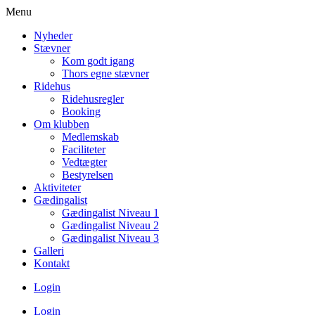
Menu
Nyheder
Stævner
Kom godt igang
Thors egne stævner
Ridehus
Ridehusregler
Booking
Om klubben
Medlemskab
Faciliteter
Vedtægter
Bestyrelsen
Aktiviteter
Gædingalist
Gædingalist Niveau 1
Gædingalist Niveau 2
Gædingalist Niveau 3
Galleri
Kontakt
Login
Login