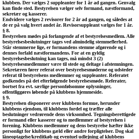
klubben. Der vælges 2 suppleanter for 1 år ad gangen. Genvalg
kan finde sted. Bestyrelsen vælger selv formand, næstformand,
sekretær og kasserer.
Endvidere vælges 2 revisorer for 2 år ad gangen, og således at
de er på valg hvert andet år. Revisorsuppleant vælges for 1 år.
§ 8.
Bestyrelsen mødes på forlangende af et bestyrelsesmedlem. Alle
bestyrelsesbeslutninger tages ved almindelig stemmeflerhed.
Står stemmerne lige, er formandens stemme afgørende og i
dennes forfald næstformandens. For at en gyldig
bestyrelsesbeslutning kan tages, må mindst 3 (2)
bestyrelsesmedlemmer være til stede og deltage i afstemningen.
Sekretæren fører referat over bestyrelsesmøderne og udsteder
referat til bestyrelsens medlemmer og suppleanter. Referatet
godkendes på det efterfølgende bestyrelsesmøde. Referater,
bortset fra evt. særlige personfølsomme oplysninger,
offentliggøres løbende på klubbens hjemmeside.
§ 9.
Bestyrelsen disponerer over klubbens formue, herunder
klubbens ejendom, til klubbens fordel og træffer alle
beslutninger vedrørende dens virksomhed. Tegningsberettigede
er formand eller kasserer og to medlemmer af bestyrelsen i
forening. Klubbens medlemmer og dens bestyrelse hæfter ikke
personligt for klubbens gæld eller andre forpligtelser. Dog skal
låneoptagelse/kreditkøb og eventuel udlejning af klubbens