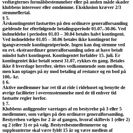
vedtægternes formålsbestemmelser eller på anden måde skader
klubbens interesser eller omdømme. Eksklusion kræver 2/3
stemmeflertal.
§ 5.
Årskontingentet fastsættes på den ordinære generalforsamling
gældende for efterfølgende betalingsperiode 01.07.-30.06. Ved
indmeldelse i perioden 01.03 – 30.04 betales halvt kontingent.
Ved indmeldelse 01.05 – 30.06 betales ikke kontingent for
igangværende kontingentperiode. Ingen kan dog stemme ved
en evt. ekstraordinær generalforsamling uden at have betalt
mindst halvt kontingent. Kontingentet forfalder 15. juli. Er
kontingentet ikke betalt senest 31.07, rykkes én gang. Betales
ikke 8 hverdage herefter, slettes vedkommende som medlem,
men kan optages på ny mod betaling af restance og en bod på
100,- kr.
§ 6.
Aktive medlemmer har ret til at ride i ridehuset og benytte de
øvrige faciliteter i overensstemmelse med de til enhver tid
fastsatte regler herfor.
§ 7.
Klubbens anliggender varetages af en bestyrelse på 3 eller 5
medlemmer, som vælges på den ordinære generalforsamling.
Bestyrelsen vælges for 2 år af gangen, hvoraf skiftevis 1 (eller 2)
og 2 (eller 3) er på valg. Bestyrelsesmedlemmerne og
suppleanterne skal være fyldt 15 år og være medlem af