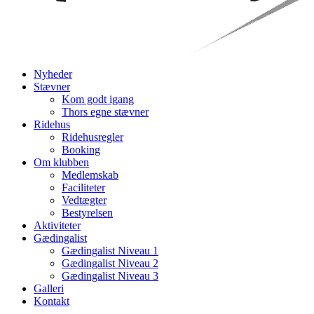
Nyheder
Stævner
Kom godt igang
Thors egne stævner
Ridehus
Ridehusregler
Booking
Om klubben
Medlemskab
Faciliteter
Vedtægter
Bestyrelsen
Aktiviteter
Gædingalist
Gædingalist Niveau 1
Gædingalist Niveau 2
Gædingalist Niveau 3
Galleri
Kontakt