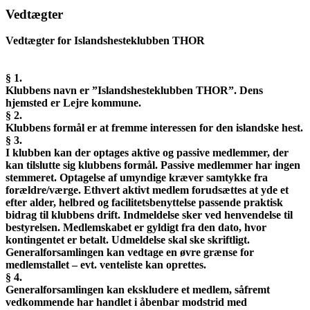
Vedtægter
Vedtægter for Islandshesteklubben THOR
§ 1.
Klubbens navn er ”Islandshesteklubben THOR”. Dens
hjemsted er Lejre kommune.
§ 2.
Klubbens formål er at fremme interessen for den islandske hest.
§ 3.
I klubben kan der optages aktive og passive medlemmer, der
kan tilslutte sig klubbens formål. Passive medlemmer har ingen
stemmeret. Optagelse af umyndige kræver samtykke fra
forældre/værge. Ethvert aktivt medlem forudsættes at yde et
efter alder, helbred og facilitetsbenyttelse passende praktisk
bidrag til klubbens drift. Indmeldelse sker ved henvendelse til
bestyrelsen. Medlemskabet er gyldigt fra den dato, hvor
kontingentet er betalt. Udmeldelse skal ske skriftligt.
Generalforsamlingen kan vedtage en øvre grænse for
medlemstallet – evt. venteliste kan oprettes.
§ 4.
Generalforsamlingen kan ekskludere et medlem, såfremt
vedkommende har handlet i åbenbar modstrid med