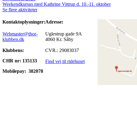
Weekendkursus med Kathrine Vittrup d. 10.-11. oktober
Se flere aktiviteter
Kontaktoplysninger:
Adresse:
Webmaster@thor-
Uglestrup gade 9A
klubben.dk
4060 Kr. Såby
Klubbens:
CVR.: 29083037
CHR nr: 135133
Find vej til ridehuset
Mobilepay:
382078