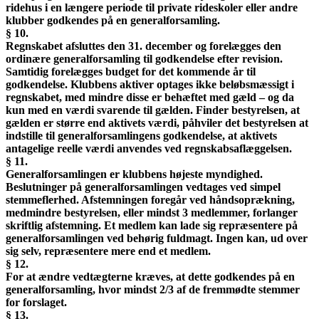
ridehus i en længere periode til private rideskoler eller andre
klubber godkendes på en generalforsamling.
§ 10.
Regnskabet afsluttes den 31. december og forelægges den
ordinære generalforsamling til godkendelse efter revision.
Samtidig forelægges budget for det kommende år til
godkendelse. Klubbens aktiver optages ikke beløbsmæssigt i
regnskabet, med mindre disse er behæftet med gæld – og da
kun med en værdi svarende til gælden. Finder bestyrelsen, at
gælden er større end aktivets værdi, påhviler det bestyrelsen at
indstille til generalforsamlingens godkendelse, at aktivets
antagelige reelle værdi anvendes ved regnskabsaflæggelsen.
§ 11.
Generalforsamlingen er klubbens højeste myndighed.
Beslutninger på generalforsamlingen vedtages ved simpel
stemmeflerhed. Afstemningen foregår ved håndsoprækning,
medmindre bestyrelsen, eller mindst 3 medlemmer, forlanger
skriftlig afstemning. Et medlem kan lade sig repræsentere på
generalforsamlingen ved behørig fuldmagt. Ingen kan, ud over
sig selv, repræsentere mere end et medlem.
§ 12.
For at ændre vedtægterne kræves, at dette godkendes på en
generalforsamling, hvor mindst 2/3 af de fremmødte stemmer
for forslaget.
§ 13.