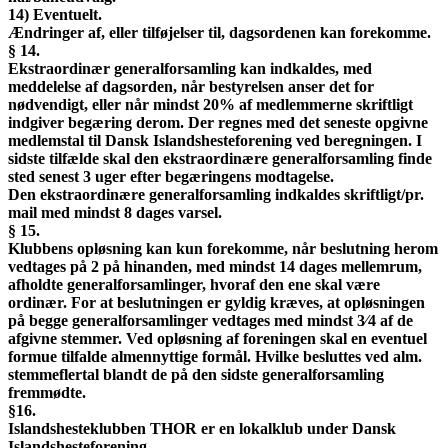
14) Eventuelt.
Ændringer af, eller tilføjelser til, dagsordenen kan forekomme.
§ 14.
Ekstraordinær generalforsamling kan indkaldes, med
meddelelse af dagsorden, når bestyrelsen anser det for
nødvendigt, eller når mindst 20% af medlemmerne skriftligt
indgiver begæring derom. Der regnes med det seneste opgivne
medlemstal til Dansk Islandshesteforening ved beregningen. I
sidste tilfælde skal den ekstraordinære generalforsamling finde
sted senest 3 uger efter begæringens modtagelse.
Den ekstraordinære generalforsamling indkaldes skriftligt/pr.
mail med mindst 8 dages varsel.
§ 15.
Klubbens opløsning kan kun forekomme, når beslutning herom
vedtages på 2 på hinanden, med mindst 14 dages mellemrum,
afholdte generalforsamlinger, hvoraf den ene skal være
ordinær. For at beslutningen er gyldig kræves, at opløsningen
på begge generalforsamlinger vedtages med mindst 3⁄4 af de
afgivne stemmer. Ved opløsning af foreningen skal en eventuel
formue tilfalde almennyttige formål. Hvilke besluttes ved alm.
stemmeflertal blandt de på den sidste generalforsamling
fremmødte.
§16.
Islandshesteklubben THOR er en lokalklub under Dansk
Islandshesteforening.