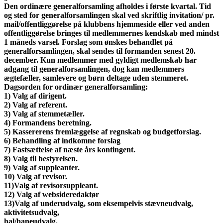
Den ordinære generalforsamling afholdes i første kvartal. Tid
og sted for generalforsamlingen skal ved skriftlig invitation/ pr.
mail/offentliggørelse på klubbens hjemmeside eller ved anden
offentliggørelse bringes til medlemmernes kendskab med mindst
1 måneds varsel. Forslag som ønskes behandlet på
generalforsamlingen, skal sendes til formanden senest 20.
december. Kun medlemmer med gyldigt medlemskab har
adgang til generalforsamlingen, dog kan medlemmers
ægtefæller, samlevere og børn deltage uden stemmeret.
Dagsorden for ordinær generalforsamling:
1) Valg af dirigent.
2) Valg af referent.
3) Valg af stemmetæller.
4) Formandens beretning.
5) Kassererens fremlæggelse af regnskab og budgetforslag.
6) Behandling af indkomne forslag
7) Fastsættelse af næste års kontingent.
8) Valg til bestyrelsen.
9) Valg af suppleanter.
10) Valg af revisor.
11)Valg af revisorsuppleant.
12) Valg af websideredaktør
13)Valg af underudvalg, som eksempelvis stævneudvalg,
aktivitetsudvalg,
hal/baneudvalg.