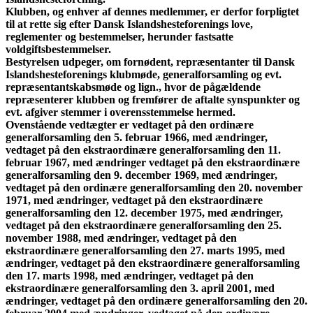
Klubben, og enhver af dennes medlemmer, er derfor forpligtet
til at rette sig efter Dansk Islandshesteforenings love,
reglementer og bestemmelser, herunder fastsatte
voldgiftsbestemmelser.
Bestyrelsen udpeger, om fornødent, repræsentanter til Dansk
Islandshesteforenings klubmøde, generalforsamling og evt.
repræsentantskabsmøde og lign., hvor de pågældende
repræsenterer klubben og fremfører de aftalte synspunkter og
evt. afgiver stemmer i overensstemmelse hermed.
Ovenstående vedtægter er vedtaget på den ordinære
generalforsamling den 5. februar 1966, med ændringer,
vedtaget på den ekstraordinære generalforsamling den 11.
februar 1967, med ændringer vedtaget på den ekstraordinære
generalforsamling den 9. december 1969, med ændringer,
vedtaget på den ordinære generalforsamling den 20. november
1971, med ændringer, vedtaget på den ekstraordinære
generalforsamling den 12. december 1975, med ændringer,
vedtaget på den ekstraordinære generalforsamling den 25.
november 1988, med ændringer, vedtaget på den
ekstraordinære generalforsamling den 27. marts 1995, med
ændringer, vedtaget på den ekstraordinære generalforsamling
den 17. marts 1998, med ændringer, vedtaget på den
ekstraordinære generalforsamling den 3. april 2001, med
ændringer, vedtaget på den ordinære generalforsamling den 20.