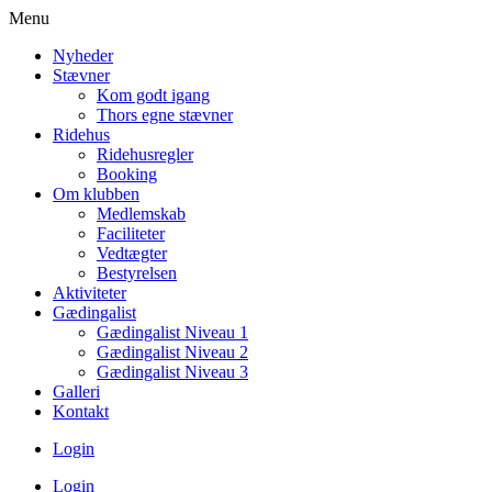
Menu
Nyheder
Stævner
Kom godt igang
Thors egne stævner
Ridehus
Ridehusregler
Booking
Om klubben
Medlemskab
Faciliteter
Vedtægter
Bestyrelsen
Aktiviteter
Gædingalist
Gædingalist Niveau 1
Gædingalist Niveau 2
Gædingalist Niveau 3
Galleri
Kontakt
Login
Login