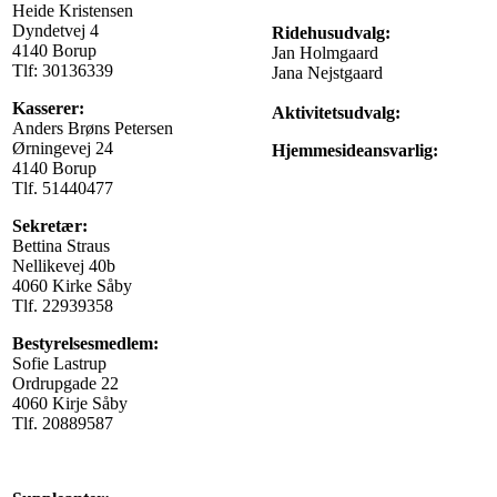
Heide Kristensen
Dyndetvej 4
Ridehusudvalg:
4140 Borup
Jan Holmgaard
Tlf: 30136339
Jana Nejstgaard
Kasserer:
Aktivitetsudvalg:
Anders Brøns Petersen
Ørningevej 24
Hjemmesideansvarlig:
4140 Borup
Tlf. 51440477
Sekretær:
Bettina Straus
Nellikevej 40b
4060 Kirke Såby
Tlf. 22939358
Bestyrelsesmedlem:
Sofie Lastrup
Ordrupgade 22
4060 Kirje Såby
Tlf. 20889587