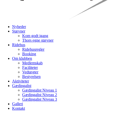
Nyheder
Stævner
Kom godt igang
Thors egne stævner
Ridehus
Ridehusregler
Booking
Om klubben
Medlemskab
Faciliteter
Vedtægter
Bestyrelsen
Aktiviteter
Gædingalist
Gædingalist Niveau 1
Gædingalist Niveau 2
Gædingalist Niveau 3
Galleri
Kontakt