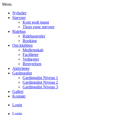
Menu
Nyheder
Stævner
Kom godt igang
Thors egne stævner
Ridehus
Ridehusregler
Booking
Om klubben
Medlemskab
Faciliteter
Vedtægter
Bestyrelsen
Aktiviteter
Gædingalist
Gædingalist Niveau 1
Gædingalist Niveau 2
Gædingalist Niveau 3
Galleri
Kontakt
Login
Login