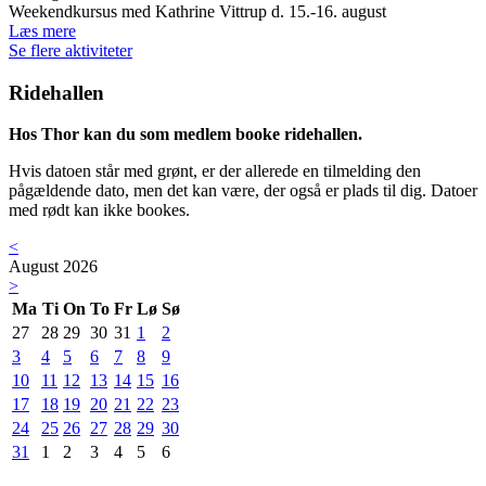
Weekendkursus med Kathrine Vittrup d. 15.-16. august
Læs mere
Se flere aktiviteter
Ridehallen
Hos Thor kan du som medlem booke ridehallen.
Hvis datoen står med grønt, er der allerede en tilmelding den
pågældende dato, men det kan være, der også er plads til dig. Datoer
med rødt kan ikke bookes.
<
August 2026
>
Ma
Ti
On
To
Fr
Lø
Sø
27
28
29
30
31
1
2
3
4
5
6
7
8
9
10
11
12
13
14
15
16
17
18
19
20
21
22
23
24
25
26
27
28
29
30
31
1
2
3
4
5
6