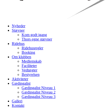
Nyheder
Stævner
Kom godt igang
Thors egne stævner
Ridehus
Ridehusregler
Booking
Om klubben
Medlemskab
Faciliteter
Vedtægter
Bestyrelsen
Aktiviteter
Gædingalist
Gædingalist Niveau 1
Gædingalist Niveau 2
Gædingalist Niveau 3
Galleri
Kontakt