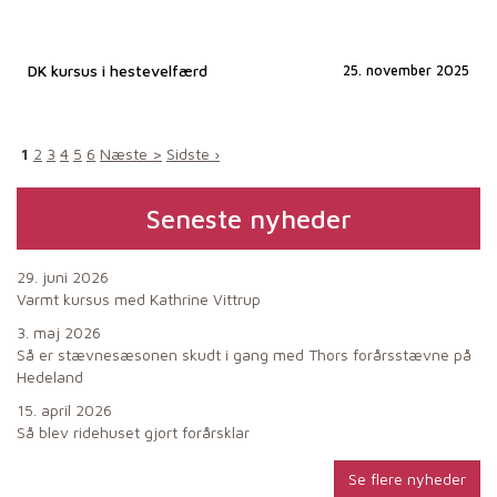
DK kursus i hestevelfærd
25. november 2025
1
2
3
4
5
6
Næste >
Sidste ›
Seneste nyheder
29. juni 2026
Varmt kursus med Kathrine Vittrup
3. maj 2026
Så er stævnesæsonen skudt i gang med Thors forårsstævne på
Hedeland
15. april 2026
Så blev ridehuset gjort forårsklar
Se flere nyheder