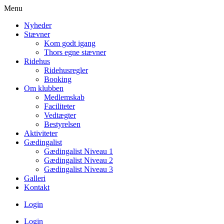
Menu
Nyheder
Stævner
Kom godt igang
Thors egne stævner
Ridehus
Ridehusregler
Booking
Om klubben
Medlemskab
Faciliteter
Vedtægter
Bestyrelsen
Aktiviteter
Gædingalist
Gædingalist Niveau 1
Gædingalist Niveau 2
Gædingalist Niveau 3
Galleri
Kontakt
Login
Login