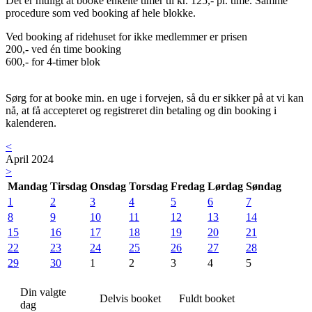
Det er muligt at booke enkelte timer til kr. 125,- pr. time. Samme
procedure som ved booking af hele blokke.
Ved booking af ridehuset for ikke medlemmer er prisen
200,- ved én time booking
600,- for 4-timer blok
Sørg for at booke min. en uge i forvejen, så du er sikker på at vi kan
nå, at få accepteret og registreret din betaling og din booking i
kalenderen.
<
April 2024
>
Mandag
Tirsdag
Onsdag
Torsdag
Fredag
Lørdag
Søndag
1
2
3
4
5
6
7
8
9
10
11
12
13
14
15
16
17
18
19
20
21
22
23
24
25
26
27
28
29
30
1
2
3
4
5
Din valgte
Delvis booket
Fuldt booket
dag