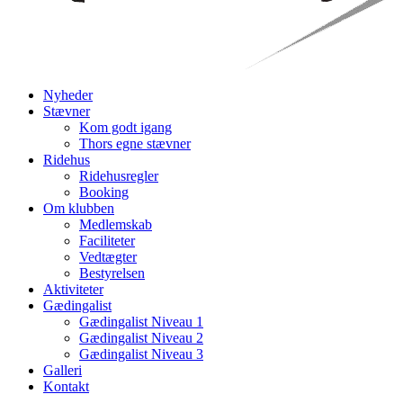
Nyheder
Stævner
Kom godt igang
Thors egne stævner
Ridehus
Ridehusregler
Booking
Om klubben
Medlemskab
Faciliteter
Vedtægter
Bestyrelsen
Aktiviteter
Gædingalist
Gædingalist Niveau 1
Gædingalist Niveau 2
Gædingalist Niveau 3
Galleri
Kontakt