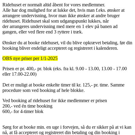
Ridehuset er normalt altid åbent for vores medlemmer.
Alle har dog mulighed for at lukke det, hvis man f.eks. ønsker at
arrangere undervisning, hvor man ikke ønsker at andre bruger
ridehuset. Ridehuset skal som udgangspunkt lukkes, når
der arrangeres undervisning med mere en 1 elev på banen ad
gangen, eller ved flere end 3 ryttere i træk.
Ønsker du at booke ridehuset, vil du blive opkrævet betaling, før din
booking bliver endeligt accepteret og registreret i kalenderen.
OBS nye priser per 1/1-2025
Prisen er pr. 400,- pr. blok (eks. fra kl. 9.00 - 13.00, 13.00 - 17.00
eller 17.00-22.00)
Det er muligt at booke enkelte timer til kr. 125,- pr. time. Samme
procedure som ved booking af hele blokke.
Ved booking af ridehuset for ikke medlemmer er prisen
200,- ved én time booking
600,- for 4-timer blok
Sørg for at booke min. en uge i forvejen, så du er sikker på at vi kan
nå, at få accepteret og registreret din betaling og din booking i