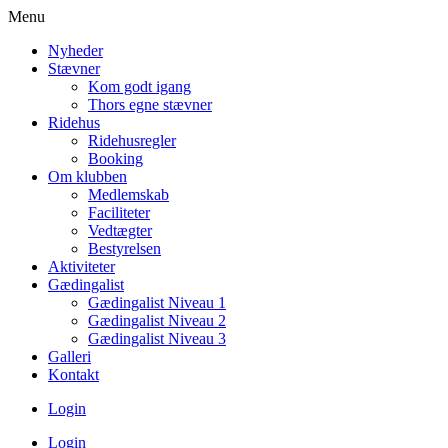
Menu
Nyheder
Stævner
Kom godt igang
Thors egne stævner
Ridehus
Ridehusregler
Booking
Om klubben
Medlemskab
Faciliteter
Vedtægter
Bestyrelsen
Aktiviteter
Gædingalist
Gædingalist Niveau 1
Gædingalist Niveau 2
Gædingalist Niveau 3
Galleri
Kontakt
Login
Login