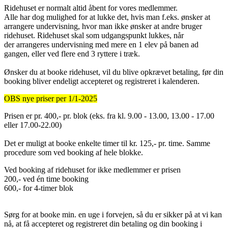
Ridehuset er normalt altid åbent for vores medlemmer.
Alle har dog mulighed for at lukke det, hvis man f.eks. ønsker at
arrangere undervisning, hvor man ikke ønsker at andre bruger
ridehuset. Ridehuset skal som udgangspunkt lukkes, når
der arrangeres undervisning med mere en 1 elev på banen ad
gangen, eller ved flere end 3 ryttere i træk.
Ønsker du at booke ridehuset, vil du blive opkrævet betaling, før din
booking bliver endeligt accepteret og registreret i kalenderen.
OBS nye priser per 1/1-2025
Prisen er pr. 400,- pr. blok (eks. fra kl. 9.00 - 13.00, 13.00 - 17.00
eller 17.00-22.00)
Det er muligt at booke enkelte timer til kr. 125,- pr. time. Samme
procedure som ved booking af hele blokke.
Ved booking af ridehuset for ikke medlemmer er prisen
200,- ved én time booking
600,- for 4-timer blok
Sørg for at booke min. en uge i forvejen, så du er sikker på at vi kan
nå, at få accepteret og registreret din betaling og din booking i