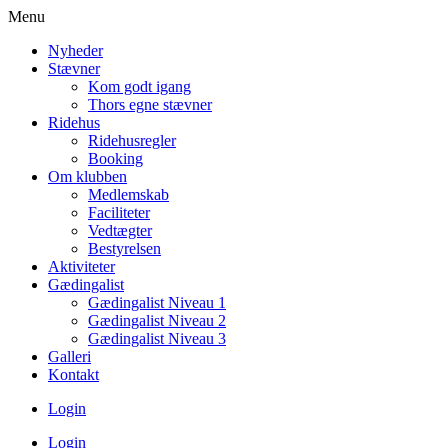
Menu
Nyheder
Stævner
Kom godt igang
Thors egne stævner
Ridehus
Ridehusregler
Booking
Om klubben
Medlemskab
Faciliteter
Vedtægter
Bestyrelsen
Aktiviteter
Gædingalist
Gædingalist Niveau 1
Gædingalist Niveau 2
Gædingalist Niveau 3
Galleri
Kontakt
Login
Login