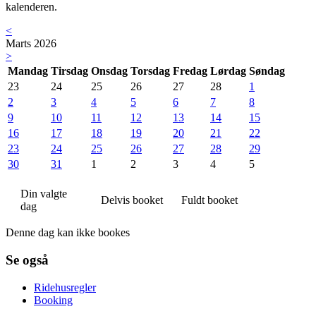
kalenderen.
<
Marts 2026
>
Mandag
Tirsdag
Onsdag
Torsdag
Fredag
Lørdag
Søndag
23
24
25
26
27
28
1
2
3
4
5
6
7
8
9
10
11
12
13
14
15
16
17
18
19
20
21
22
23
24
25
26
27
28
29
30
31
1
2
3
4
5
Din valgte
Delvis booket
Fuldt booket
dag
Denne dag kan ikke bookes
Se også
Ridehusregler
Booking