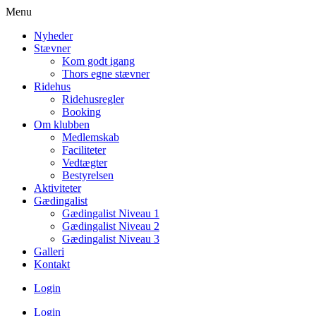
Menu
Nyheder
Stævner
Kom godt igang
Thors egne stævner
Ridehus
Ridehusregler
Booking
Om klubben
Medlemskab
Faciliteter
Vedtægter
Bestyrelsen
Aktiviteter
Gædingalist
Gædingalist Niveau 1
Gædingalist Niveau 2
Gædingalist Niveau 3
Galleri
Kontakt
Login
Login