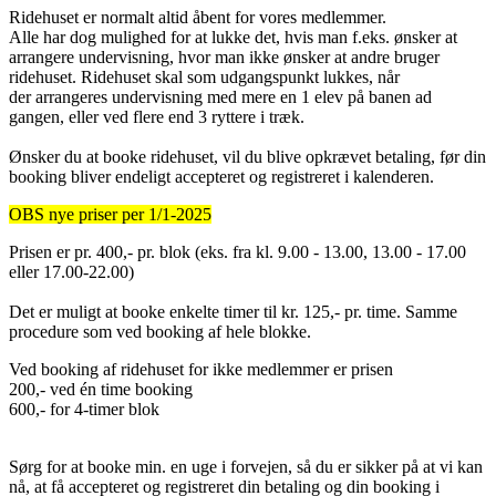
Ridehuset er normalt altid åbent for vores medlemmer.
Alle har dog mulighed for at lukke det, hvis man f.eks. ønsker at
arrangere undervisning, hvor man ikke ønsker at andre bruger
ridehuset. Ridehuset skal som udgangspunkt lukkes, når
der arrangeres undervisning med mere en 1 elev på banen ad
gangen, eller ved flere end 3 ryttere i træk.
Ønsker du at booke ridehuset, vil du blive opkrævet betaling, før din
booking bliver endeligt accepteret og registreret i kalenderen.
OBS nye priser per 1/1-2025
Prisen er pr. 400,- pr. blok (eks. fra kl. 9.00 - 13.00, 13.00 - 17.00
eller 17.00-22.00)
Det er muligt at booke enkelte timer til kr. 125,- pr. time. Samme
procedure som ved booking af hele blokke.
Ved booking af ridehuset for ikke medlemmer er prisen
200,- ved én time booking
600,- for 4-timer blok
Sørg for at booke min. en uge i forvejen, så du er sikker på at vi kan
nå, at få accepteret og registreret din betaling og din booking i