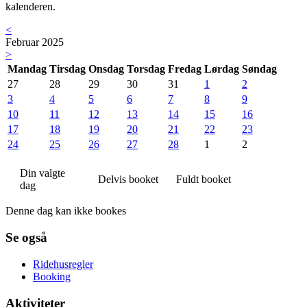
kalenderen.
<
Februar 2025
>
Mandag
Tirsdag
Onsdag
Torsdag
Fredag
Lørdag
Søndag
27
28
29
30
31
1
2
3
4
5
6
7
8
9
10
11
12
13
14
15
16
17
18
19
20
21
22
23
24
25
26
27
28
1
2
Din valgte
Delvis booket
Fuldt booket
dag
Denne dag kan ikke bookes
Se også
Ridehusregler
Booking
Aktiviteter