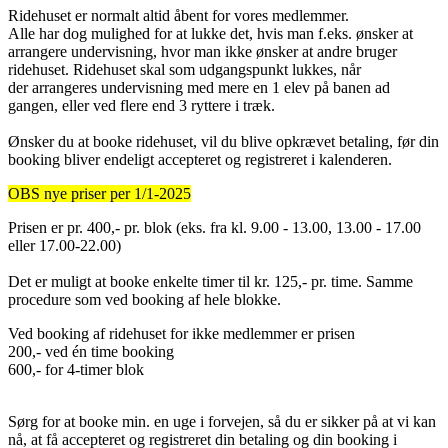
Ridehuset er normalt altid åbent for vores medlemmer.
Alle har dog mulighed for at lukke det, hvis man f.eks. ønsker at
arrangere undervisning, hvor man ikke ønsker at andre bruger
ridehuset. Ridehuset skal som udgangspunkt lukkes, når
der arrangeres undervisning med mere en 1 elev på banen ad
gangen, eller ved flere end 3 ryttere i træk.
Ønsker du at booke ridehuset, vil du blive opkrævet betaling, før din
booking bliver endeligt accepteret og registreret i kalenderen.
OBS nye priser per 1/1-2025
Prisen er pr. 400,- pr. blok (eks. fra kl. 9.00 - 13.00, 13.00 - 17.00
eller 17.00-22.00)
Det er muligt at booke enkelte timer til kr. 125,- pr. time. Samme
procedure som ved booking af hele blokke.
Ved booking af ridehuset for ikke medlemmer er prisen
200,- ved én time booking
600,- for 4-timer blok
Sørg for at booke min. en uge i forvejen, så du er sikker på at vi kan
nå, at få accepteret og registreret din betaling og din booking i