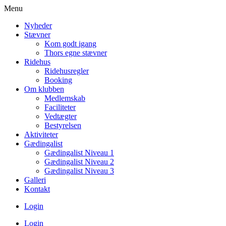
Menu
Nyheder
Stævner
Kom godt igang
Thors egne stævner
Ridehus
Ridehusregler
Booking
Om klubben
Medlemskab
Faciliteter
Vedtægter
Bestyrelsen
Aktiviteter
Gædingalist
Gædingalist Niveau 1
Gædingalist Niveau 2
Gædingalist Niveau 3
Galleri
Kontakt
Login
Login