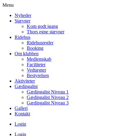
Menu
Nyheder
Stævner
Kom godt igang
Thors egne stævner
Ridehus
Ridehusregler
Booking
Om klubben
Medlemskab
Faciliteter
Vedtægter
Bestyrelsen
Aktiviteter
Gædingalist
Gædingalist Niveau 1
Gædingalist Niveau 2
Gædingalist Niveau 3
Galleri
Kontakt
Login
Login