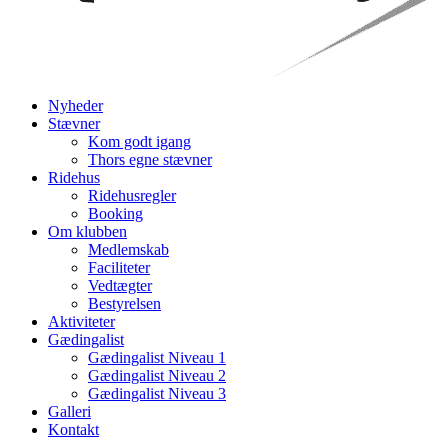
Nyheder
Stævner
Kom godt igang
Thors egne stævner
Ridehus
Ridehusregler
Booking
Om klubben
Medlemskab
Faciliteter
Vedtægter
Bestyrelsen
Aktiviteter
Gædingalist
Gædingalist Niveau 1
Gædingalist Niveau 2
Gædingalist Niveau 3
Galleri
Kontakt