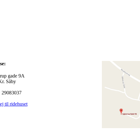
dresse:
trup gade 9A
Kr. Såby
 29083037
ej til ridehuset