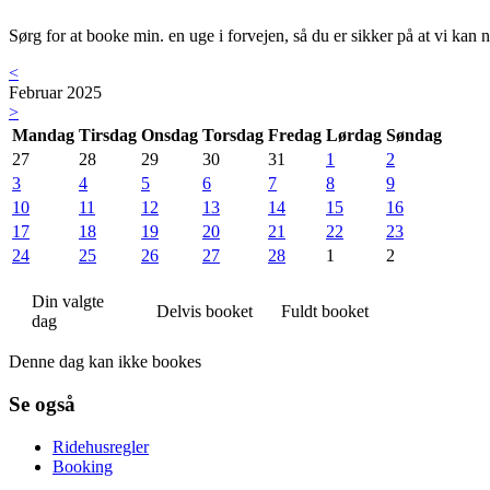
Sørg for at booke min. en uge i forvejen, så du er sikker på at vi kan n
<
Februar 2025
>
Mandag
Tirsdag
Onsdag
Torsdag
Fredag
Lørdag
Søndag
27
28
29
30
31
1
2
3
4
5
6
7
8
9
10
11
12
13
14
15
16
17
18
19
20
21
22
23
24
25
26
27
28
1
2
Din valgte
Delvis booket
Fuldt booket
dag
Denne dag kan ikke bookes
Se også
Ridehusregler
Booking