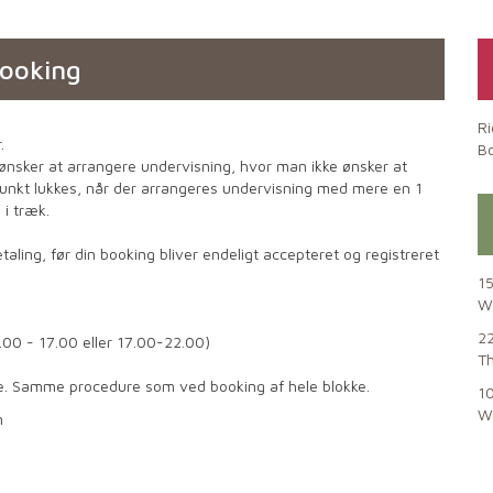
ooking
Ri
.
B
. ønsker at arrangere undervisning, hvor man ikke ønsker at
unkt lukkes, når der arrangeres undervisning med mere en 1
 i træk.
aling, før din booking bliver endeligt accepteret og registreret
15
We
22
13.00 - 17.00 eller 17.00-22.00)
T
 time. Samme procedure som ved booking af hele blokke.
10
We
n