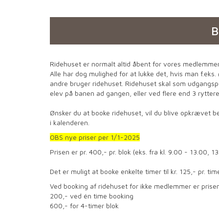
B
Ridehuset er normalt altid åbent for vores medlemmer
Alle har dog mulighed for at lukke det, hvis man f.eks
andre bruger ridehuset. Ridehuset skal som udgangsp
elev på banen ad gangen, eller ved flere end 3 ryttere
Ønsker du at booke ridehuset, vil du blive opkrævet bet
i kalenderen.
OBS nye priser per 1/1-2025
Prisen er pr. 400,- pr. blok (eks. fra kl. 9.00 - 13.00, 
Det er muligt at booke enkelte timer til kr. 125,- pr.
Ved booking af ridehuset for ikke medlemmer er prise
200,- ved én time booking
600,- for 4-timer blok