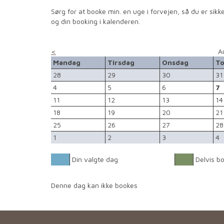
Sørg for at booke min. en uge i forvejen, så du er sikke
og din booking i kalenderen.
<
A
Mandag
Tirsdag
Onsdag
To
28
29
30
31
4
5
6
7
11
12
13
14
18
19
20
21
25
26
27
28
1
2
3
4
Din valgte dag
Delvis b
Denne dag kan ikke bookes