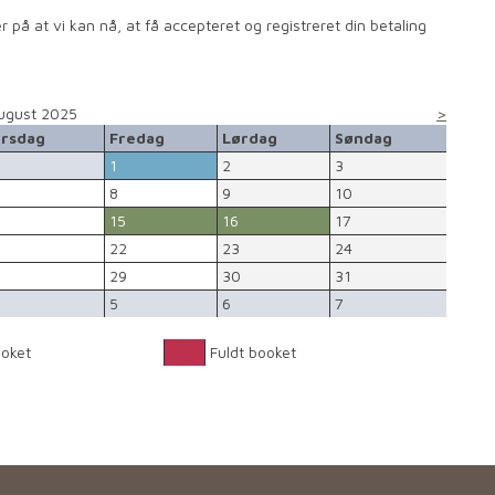
r på at vi kan nå, at få accepteret og registreret din betaling
ugust 2025
>
rsdag
Fredag
Lørdag
Søndag
1
2
3
8
9
10
15
16
17
22
23
24
29
30
31
5
6
7
ooket
Fuldt booket