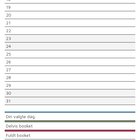
19
20
21
22
23
24
25
26
27
28
29
30
31
Din valgte dag
Delvis booket
Fuldt booket