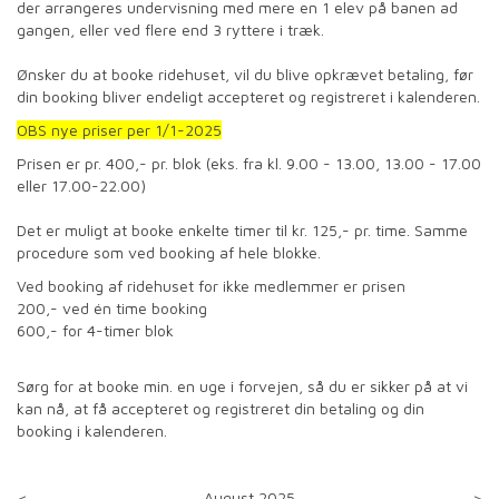
der arrangeres undervisning med mere en 1 elev på banen ad
gangen, eller ved flere end 3 ryttere i træk.
Ønsker du at booke ridehuset, vil du blive opkrævet betaling, før
din booking bliver endeligt accepteret og registreret i kalenderen.
OBS nye priser per 1/1-2025
Prisen er pr. 400,- pr. blok (eks. fra kl. 9.00 - 13.00, 13.00 - 17.00
eller 17.00-22.00)
Det er muligt at booke enkelte timer til kr. 125,- pr. time. Samme
procedure som ved booking af hele blokke.
Ved booking af ridehuset for ikke medlemmer er prisen
200,- ved én time booking
600,- for 4-timer blok
Sørg for at booke min. en uge i forvejen, så du er sikker på at vi
kan nå, at få accepteret og registreret din betaling og din
booking i kalenderen.
<
August 2025
>