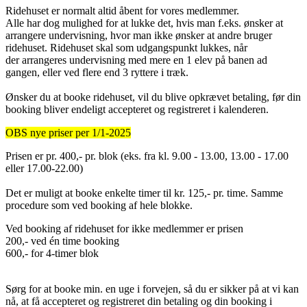
Ridehuset er normalt altid åbent for vores medlemmer.
Alle har dog mulighed for at lukke det, hvis man f.eks. ønsker at
arrangere undervisning, hvor man ikke ønsker at andre bruger
ridehuset. Ridehuset skal som udgangspunkt lukkes, når
der arrangeres undervisning med mere en 1 elev på banen ad
gangen, eller ved flere end 3 ryttere i træk.
Ønsker du at booke ridehuset, vil du blive opkrævet betaling, før din
booking bliver endeligt accepteret og registreret i kalenderen.
OBS nye priser per 1/1-2025
Prisen er pr. 400,- pr. blok (eks. fra kl. 9.00 - 13.00, 13.00 - 17.00
eller 17.00-22.00)
Det er muligt at booke enkelte timer til kr. 125,- pr. time. Samme
procedure som ved booking af hele blokke.
Ved booking af ridehuset for ikke medlemmer er prisen
200,- ved én time booking
600,- for 4-timer blok
Sørg for at booke min. en uge i forvejen, så du er sikker på at vi kan
nå, at få accepteret og registreret din betaling og din booking i