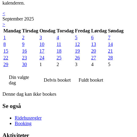
kalenderen.
<
September 2025
>
Mandag
Tirsdag
Onsdag
Torsdag
Fredag
Lørdag
Søndag
1
2
3
4
5
6
7
8
9
10
11
12
13
14
15
16
17
18
19
20
21
22
23
24
25
26
27
28
29
30
1
2
3
4
5
Din valgte
Delvis booket
Fuldt booket
dag
Denne dag kan ikke bookes
Se også
Ridehusregler
Booking
Aktiviteter