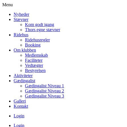
Menu
Nyheder
Stævner
Kom godt igang
Thors egne stævner
Ridehus
Ridehusregler
Booking
Om klubben
Medlemskab
Faciliteter
Vedtægter
Bestyrelsen
Aktiviteter
Gædingalist
Gædingalist Niveau 1
Gædingalist Niveau 2
Gædingalist Niveau 3
Galleri
Kontakt
Login
Login