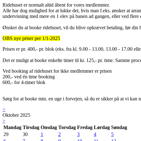
Ridehuset er normalt altid åbent for vores medlemmer.
Alle har dog mulighed for at lukke det, hvis man f.eks. ønsker at arr
undervisning med mere en 1 elev på banen ad gangen, eller ved flere e
Ønsker du at booke ridehuset, vil du blive opkrævet betaling, før din b
OBS nye priser per 1/1-2025
Prisen er pr. 400,- pr. blok (eks. fra kl. 9.00 - 13.00, 13.00 - 17.00 el
Det er muligt at booke enkelte timer til kr. 125,- pr. time. Samme pr
Ved booking af ridehuset for ikke medlemmer er prisen
200,- ved én time booking
600,- for 4-timer blok
Sørg for at booke min. en uge i forvejen, så du er sikker på at vi kan n
<
Oktober 2025
>
Mandag
Tirsdag
Onsdag
Torsdag
Fredag
Lørdag
Søndag
29
30
1
2
3
4
5