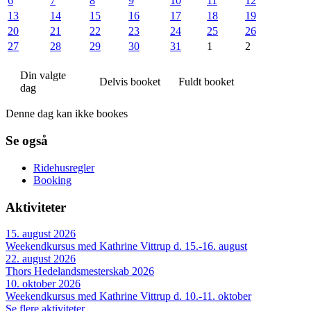
6
7
8
9
10
11
12
13
14
15
16
17
18
19
20
21
22
23
24
25
26
27
28
29
30
31
1
2
Din valgte
Delvis booket
Fuldt booket
dag
Denne dag kan ikke bookes
Se også
Ridehusregler
Booking
Aktiviteter
15. august 2026
Weekendkursus med Kathrine Vittrup d. 15.-16. august
22. august 2026
Thors Hedelandsmesterskab 2026
10. oktober 2026
Weekendkursus med Kathrine Vittrup d. 10.-11. oktober
Se flere aktiviteter