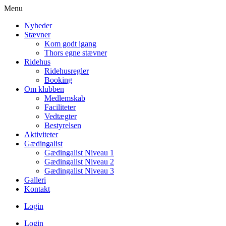
Menu
Nyheder
Stævner
Kom godt igang
Thors egne stævner
Ridehus
Ridehusregler
Booking
Om klubben
Medlemskab
Faciliteter
Vedtægter
Bestyrelsen
Aktiviteter
Gædingalist
Gædingalist Niveau 1
Gædingalist Niveau 2
Gædingalist Niveau 3
Galleri
Kontakt
Login
Login