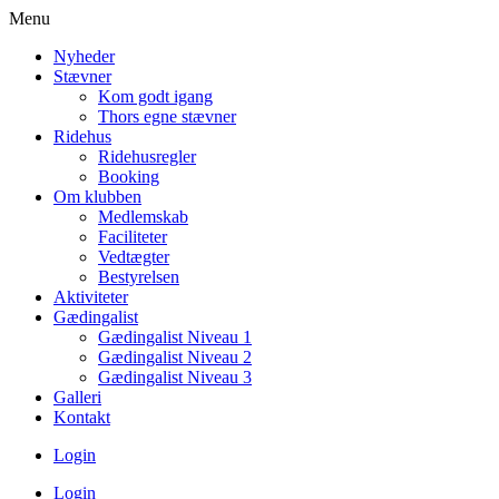
Menu
Nyheder
Stævner
Kom godt igang
Thors egne stævner
Ridehus
Ridehusregler
Booking
Om klubben
Medlemskab
Faciliteter
Vedtægter
Bestyrelsen
Aktiviteter
Gædingalist
Gædingalist Niveau 1
Gædingalist Niveau 2
Gædingalist Niveau 3
Galleri
Kontakt
Login
Login