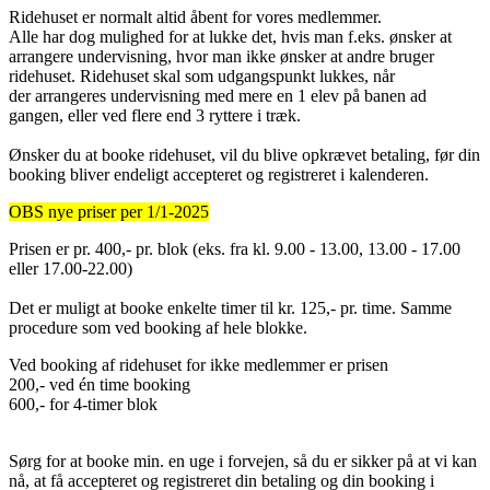
Ridehuset er normalt altid åbent for vores medlemmer.
Alle har dog mulighed for at lukke det, hvis man f.eks. ønsker at
arrangere undervisning, hvor man ikke ønsker at andre bruger
ridehuset. Ridehuset skal som udgangspunkt lukkes, når
der arrangeres undervisning med mere en 1 elev på banen ad
gangen, eller ved flere end 3 ryttere i træk.
Ønsker du at booke ridehuset, vil du blive opkrævet betaling, før din
booking bliver endeligt accepteret og registreret i kalenderen.
OBS nye priser per 1/1-2025
Prisen er pr. 400,- pr. blok (eks. fra kl. 9.00 - 13.00, 13.00 - 17.00
eller 17.00-22.00)
Det er muligt at booke enkelte timer til kr. 125,- pr. time. Samme
procedure som ved booking af hele blokke.
Ved booking af ridehuset for ikke medlemmer er prisen
200,- ved én time booking
600,- for 4-timer blok
Sørg for at booke min. en uge i forvejen, så du er sikker på at vi kan
nå, at få accepteret og registreret din betaling og din booking i