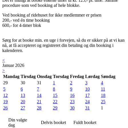
Det er muligt at booke enkelte timer til kr. 125,- pr. time. Samme
procedure som ved booking af hele blokke.
Ved booking af ridehuset for ikke medlemmer er prisen
200,- ved én time booking
600,- for 4-timer blok
Sørg for at booke min. en uge i forvejen, så du er sikker på at vi kan
nå, at få accepteret og registreret din betaling og din booking i
kalenderen.
<
Januar 2026
>
Mandag
Tirsdag
Onsdag
Torsdag
Fredag
Lørdag
Søndag
29
30
31
1
2
3
4
5
6
7
8
9
10
11
12
13
14
15
16
17
18
19
20
21
22
23
24
25
26
27
28
29
30
31
1
Din valgte
Delvis booket
Fuldt booket
dag