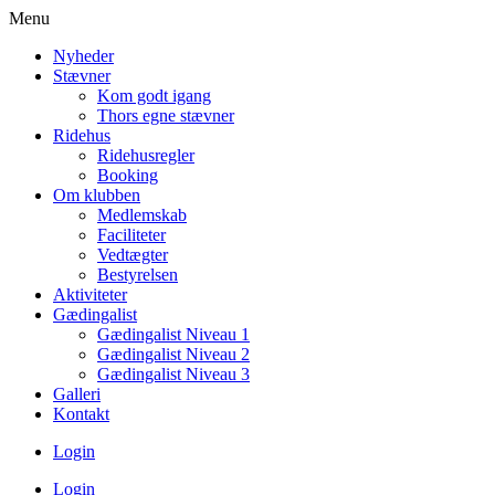
Menu
Nyheder
Stævner
Kom godt igang
Thors egne stævner
Ridehus
Ridehusregler
Booking
Om klubben
Medlemskab
Faciliteter
Vedtægter
Bestyrelsen
Aktiviteter
Gædingalist
Gædingalist Niveau 1
Gædingalist Niveau 2
Gædingalist Niveau 3
Galleri
Kontakt
Login
Login