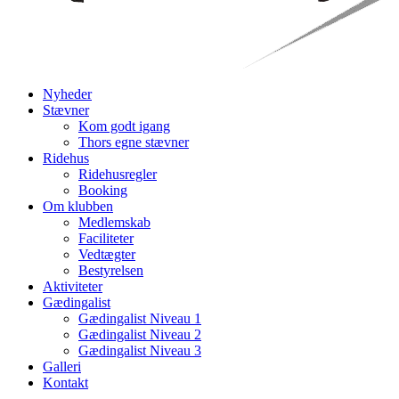
Nyheder
Stævner
Kom godt igang
Thors egne stævner
Ridehus
Ridehusregler
Booking
Om klubben
Medlemskab
Faciliteter
Vedtægter
Bestyrelsen
Aktiviteter
Gædingalist
Gædingalist Niveau 1
Gædingalist Niveau 2
Gædingalist Niveau 3
Galleri
Kontakt