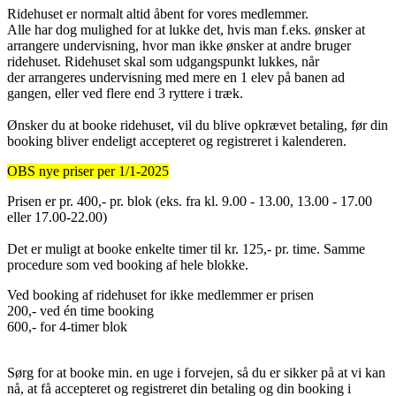
Ridehuset er normalt altid åbent for vores medlemmer.
Alle har dog mulighed for at lukke det, hvis man f.eks. ønsker at
arrangere undervisning, hvor man ikke ønsker at andre bruger
ridehuset. Ridehuset skal som udgangspunkt lukkes, når
der arrangeres undervisning med mere en 1 elev på banen ad
gangen, eller ved flere end 3 ryttere i træk.
Ønsker du at booke ridehuset, vil du blive opkrævet betaling, før din
booking bliver endeligt accepteret og registreret i kalenderen.
OBS nye priser per 1/1-2025
Prisen er pr. 400,- pr. blok (eks. fra kl. 9.00 - 13.00, 13.00 - 17.00
eller 17.00-22.00)
Det er muligt at booke enkelte timer til kr. 125,- pr. time. Samme
procedure som ved booking af hele blokke.
Ved booking af ridehuset for ikke medlemmer er prisen
200,- ved én time booking
600,- for 4-timer blok
Sørg for at booke min. en uge i forvejen, så du er sikker på at vi kan
nå, at få accepteret og registreret din betaling og din booking i