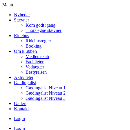
Menu
Nyheder
Stævner
Kom godt igang
Thors egne stævner
Ridehus
Ridehusregler
Booking
Om klubben
Medlemskab
Faciliteter
Vedtægter
Bestyrelsen
Aktiviteter
Gædingalist
Gædingalist Niveau 1
Gædingalist Niveau 2
Gædingalist Niveau 3
Galleri
Kontakt
Login
Login