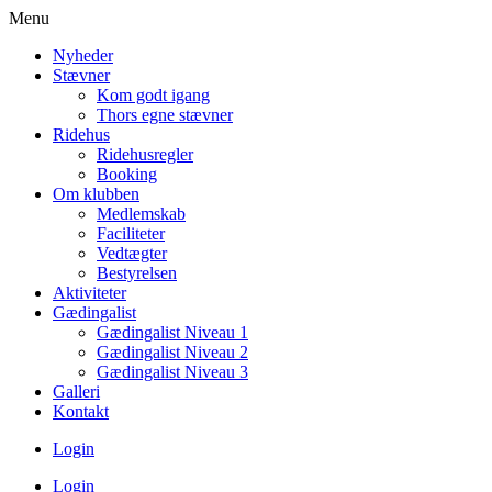
Menu
Nyheder
Stævner
Kom godt igang
Thors egne stævner
Ridehus
Ridehusregler
Booking
Om klubben
Medlemskab
Faciliteter
Vedtægter
Bestyrelsen
Aktiviteter
Gædingalist
Gædingalist Niveau 1
Gædingalist Niveau 2
Gædingalist Niveau 3
Galleri
Kontakt
Login
Login