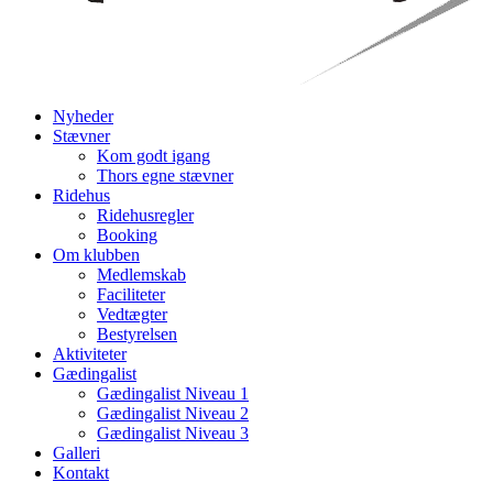
Nyheder
Stævner
Kom godt igang
Thors egne stævner
Ridehus
Ridehusregler
Booking
Om klubben
Medlemskab
Faciliteter
Vedtægter
Bestyrelsen
Aktiviteter
Gædingalist
Gædingalist Niveau 1
Gædingalist Niveau 2
Gædingalist Niveau 3
Galleri
Kontakt