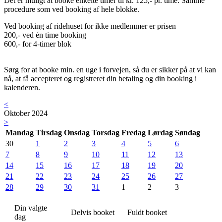
Det er muligt at booke enkelte timer til kr. 125,- pr. time. Samme
procedure som ved booking af hele blokke.
Ved booking af ridehuset for ikke medlemmer er prisen
200,- ved én time booking
600,- for 4-timer blok
Sørg for at booke min. en uge i forvejen, så du er sikker på at vi kan
nå, at få accepteret og registreret din betaling og din booking i
kalenderen.
<
Oktober 2024
>
Mandag
Tirsdag
Onsdag
Torsdag
Fredag
Lørdag
Søndag
30
1
2
3
4
5
6
7
8
9
10
11
12
13
14
15
16
17
18
19
20
21
22
23
24
25
26
27
28
29
30
31
1
2
3
Din valgte
Delvis booket
Fuldt booket
dag