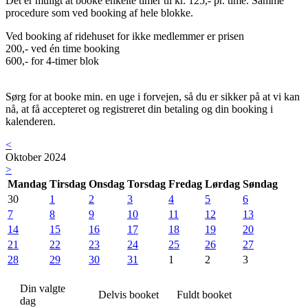
Det er muligt at booke enkelte timer til kr. 125,- pr. time. Samme
procedure som ved booking af hele blokke.
Ved booking af ridehuset for ikke medlemmer er prisen
200,- ved én time booking
600,- for 4-timer blok
Sørg for at booke min. en uge i forvejen, så du er sikker på at vi kan
nå, at få accepteret og registreret din betaling og din booking i
kalenderen.
<
Oktober 2024
>
Mandag
Tirsdag
Onsdag
Torsdag
Fredag
Lørdag
Søndag
30
1
2
3
4
5
6
7
8
9
10
11
12
13
14
15
16
17
18
19
20
21
22
23
24
25
26
27
28
29
30
31
1
2
3
Din valgte
Delvis booket
Fuldt booket
dag