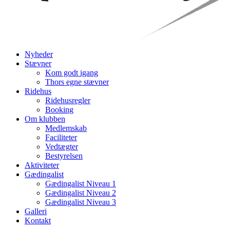
Nyheder
Stævner
Kom godt igang
Thors egne stævner
Ridehus
Ridehusregler
Booking
Om klubben
Medlemskab
Faciliteter
Vedtægter
Bestyrelsen
Aktiviteter
Gædingalist
Gædingalist Niveau 1
Gædingalist Niveau 2
Gædingalist Niveau 3
Galleri
Kontakt