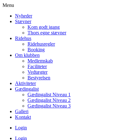
Menu
Nyheder
Stævner
Kom godt igang
Thors egne stævner
Ridehus
Ridehusregler
Booking
Om klubben
Medlemskab
Faciliteter
Vedtægter
Bestyrelsen
Aktiviteter
Gædingalist
Gædingalist Niveau 1
Gædingalist Niveau 2
Gædingalist Niveau 3
Galleri
Kontakt
Login
Login