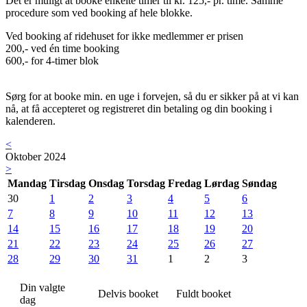
Det er muligt at booke enkelte timer til kr. 125,- pr. time. Samme
procedure som ved booking af hele blokke.
Ved booking af ridehuset for ikke medlemmer er prisen
200,- ved én time booking
600,- for 4-timer blok
Sørg for at booke min. en uge i forvejen, så du er sikker på at vi kan
nå, at få accepteret og registreret din betaling og din booking i
kalenderen.
<
Oktober 2024
>
Mandag
Tirsdag
Onsdag
Torsdag
Fredag
Lørdag
Søndag
30
1
2
3
4
5
6
7
8
9
10
11
12
13
14
15
16
17
18
19
20
21
22
23
24
25
26
27
28
29
30
31
1
2
3
Din valgte
Delvis booket
Fuldt booket
dag