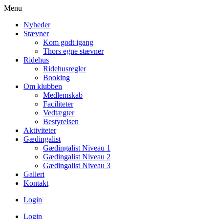
Menu
Nyheder
Stævner
Kom godt igang
Thors egne stævner
Ridehus
Ridehusregler
Booking
Om klubben
Medlemskab
Faciliteter
Vedtægter
Bestyrelsen
Aktiviteter
Gædingalist
Gædingalist Niveau 1
Gædingalist Niveau 2
Gædingalist Niveau 3
Galleri
Kontakt
Login
Login