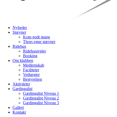
Nyheder
Stævner
Kom godt igang
Thors egne stævner
Ridehus
Ridehusregler
Booking
Om klubben
Medlemskab
Faciliteter
Vedtægter
Bestyrelsen
Aktiviteter
Gædingalist
Gædingalist Niveau 1
Gædingalist Niveau 2
Gædingalist Niveau 3
Galleri
Kontakt