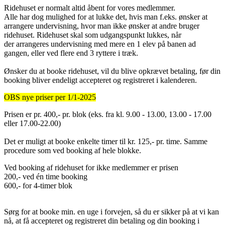
Ridehuset er normalt altid åbent for vores medlemmer.
Alle har dog mulighed for at lukke det, hvis man f.eks. ønsker at
arrangere undervisning, hvor man ikke ønsker at andre bruger
ridehuset. Ridehuset skal som udgangspunkt lukkes, når
der arrangeres undervisning med mere en 1 elev på banen ad
gangen, eller ved flere end 3 ryttere i træk.
Ønsker du at booke ridehuset, vil du blive opkrævet betaling, før din
booking bliver endeligt accepteret og registreret i kalenderen.
OBS nye priser per 1/1-2025
Prisen er pr. 400,- pr. blok (eks. fra kl. 9.00 - 13.00, 13.00 - 17.00
eller 17.00-22.00)
Det er muligt at booke enkelte timer til kr. 125,- pr. time. Samme
procedure som ved booking af hele blokke.
Ved booking af ridehuset for ikke medlemmer er prisen
200,- ved én time booking
600,- for 4-timer blok
Sørg for at booke min. en uge i forvejen, så du er sikker på at vi kan
nå, at få accepteret og registreret din betaling og din booking i