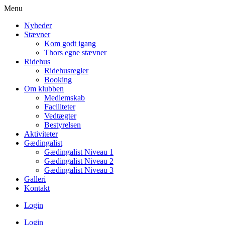
Menu
Nyheder
Stævner
Kom godt igang
Thors egne stævner
Ridehus
Ridehusregler
Booking
Om klubben
Medlemskab
Faciliteter
Vedtægter
Bestyrelsen
Aktiviteter
Gædingalist
Gædingalist Niveau 1
Gædingalist Niveau 2
Gædingalist Niveau 3
Galleri
Kontakt
Login
Login