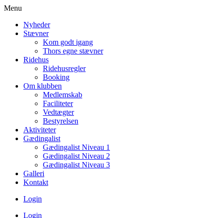
Menu
Nyheder
Stævner
Kom godt igang
Thors egne stævner
Ridehus
Ridehusregler
Booking
Om klubben
Medlemskab
Faciliteter
Vedtægter
Bestyrelsen
Aktiviteter
Gædingalist
Gædingalist Niveau 1
Gædingalist Niveau 2
Gædingalist Niveau 3
Galleri
Kontakt
Login
Login