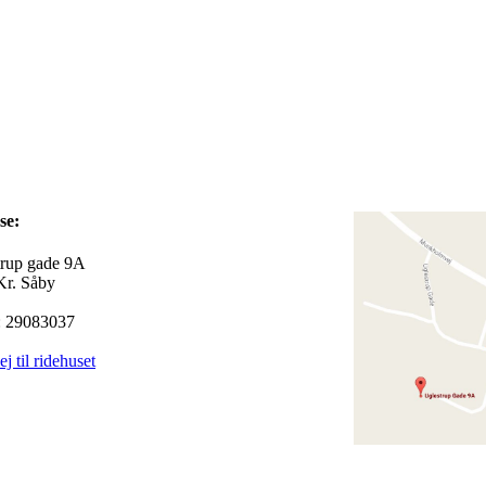
dresse:
trup gade 9A
Kr. Såby
 29083037
ej til ridehuset