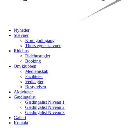
Nyheder
Stævner
Kom godt igang
Thors egne stævner
Ridehus
Ridehusregler
Booking
Om klubben
Medlemskab
Faciliteter
Vedtægter
Bestyrelsen
Aktiviteter
Gædingalist
Gædingalist Niveau 1
Gædingalist Niveau 2
Gædingalist Niveau 3
Galleri
Kontakt