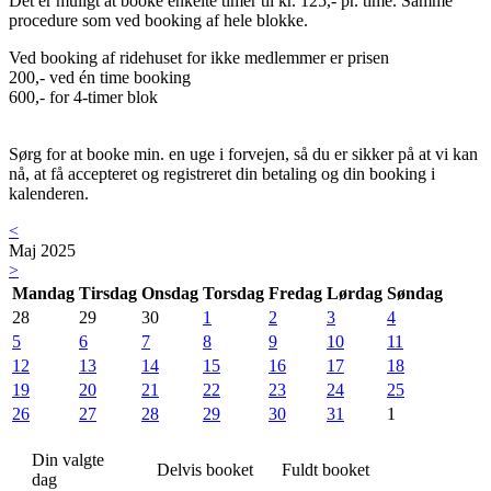
Det er muligt at booke enkelte timer til kr. 125,- pr. time. Samme
procedure som ved booking af hele blokke.
Ved booking af ridehuset for ikke medlemmer er prisen
200,- ved én time booking
600,- for 4-timer blok
Sørg for at booke min. en uge i forvejen, så du er sikker på at vi kan
nå, at få accepteret og registreret din betaling og din booking i
kalenderen.
<
Maj 2025
>
Mandag
Tirsdag
Onsdag
Torsdag
Fredag
Lørdag
Søndag
28
29
30
1
2
3
4
5
6
7
8
9
10
11
12
13
14
15
16
17
18
19
20
21
22
23
24
25
26
27
28
29
30
31
1
Din valgte
Delvis booket
Fuldt booket
dag