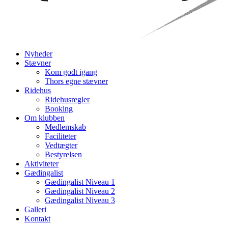
Nyheder
Stævner
Kom godt igang
Thors egne stævner
Ridehus
Ridehusregler
Booking
Om klubben
Medlemskab
Faciliteter
Vedtægter
Bestyrelsen
Aktiviteter
Gædingalist
Gædingalist Niveau 1
Gædingalist Niveau 2
Gædingalist Niveau 3
Galleri
Kontakt