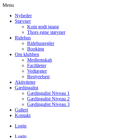
Menu
Nyheder
Stævner
Kom godt igang
Thors egne stævner
Ridehus
Ridehusregler
Booking
Om klubben
Medlemskab
Faciliteter
Vedtægter
Bestyrelsen
Aktiviteter
Gædingalist
Gædingalist Niveau 1
Gædingalist Niveau 2
Gædingalist Niveau 3
Galleri
Kontakt
Login
Login