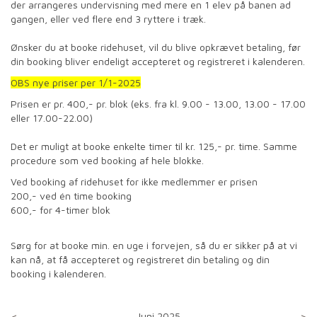
der arrangeres undervisning med mere en 1 elev på banen ad
gangen, eller ved flere end 3 ryttere i træk.
Ønsker du at booke ridehuset, vil du blive opkrævet betaling, før
din booking bliver endeligt accepteret og registreret i kalenderen.
OBS nye priser per 1/1-2025
Prisen er pr. 400,- pr. blok (eks. fra kl. 9.00 - 13.00, 13.00 - 17.00
eller 17.00-22.00)
Det er muligt at booke enkelte timer til kr. 125,- pr. time. Samme
procedure som ved booking af hele blokke.
Ved booking af ridehuset for ikke medlemmer er prisen
200,- ved én time booking
600,- for 4-timer blok
Sørg for at booke min. en uge i forvejen, så du er sikker på at vi
kan nå, at få accepteret og registreret din betaling og din
booking i kalenderen.
<
Juni 2025
>