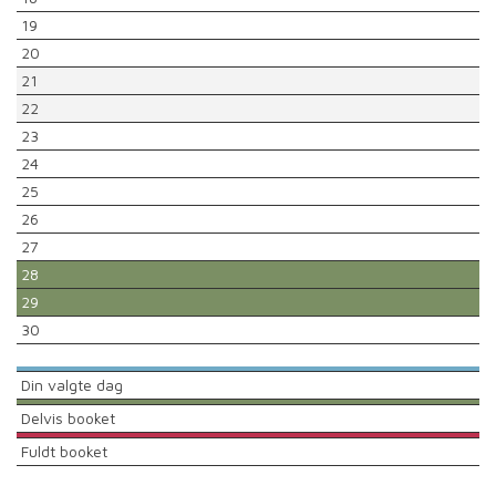
19
20
21
22
23
24
25
26
27
28
29
30
Din valgte dag
Delvis booket
Fuldt booket