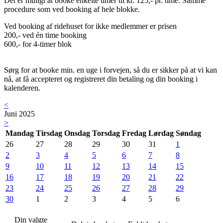
Det er muligt at booke enkelte timer til kr. 125,- pr. time. Samme
procedure som ved booking af hele blokke.
Ved booking af ridehuset for ikke medlemmer er prisen
200,- ved én time booking
600,- for 4-timer blok
Sørg for at booke min. en uge i forvejen, så du er sikker på at vi kan
nå, at få accepteret og registreret din betaling og din booking i
kalenderen.
<
Juni 2025
>
Mandag
Tirsdag
Onsdag
Torsdag
Fredag
Lørdag
Søndag
26
27
28
29
30
31
1
2
3
4
5
6
7
8
9
10
11
12
13
14
15
16
17
18
19
20
21
22
23
24
25
26
27
28
29
30
1
2
3
4
5
6
Din valgte