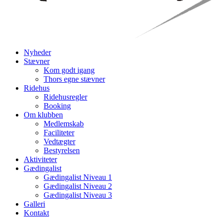
Nyheder
Stævner
Kom godt igang
Thors egne stævner
Ridehus
Ridehusregler
Booking
Om klubben
Medlemskab
Faciliteter
Vedtægter
Bestyrelsen
Aktiviteter
Gædingalist
Gædingalist Niveau 1
Gædingalist Niveau 2
Gædingalist Niveau 3
Galleri
Kontakt