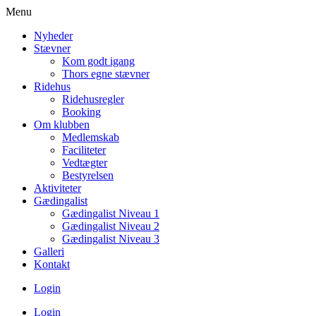
Menu
Nyheder
Stævner
Kom godt igang
Thors egne stævner
Ridehus
Ridehusregler
Booking
Om klubben
Medlemskab
Faciliteter
Vedtægter
Bestyrelsen
Aktiviteter
Gædingalist
Gædingalist Niveau 1
Gædingalist Niveau 2
Gædingalist Niveau 3
Galleri
Kontakt
Login
Login