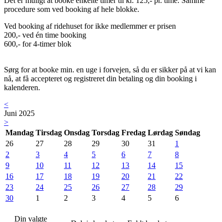
Det er muligt at booke enkelte timer til kr. 125,- pr. time. Samme
procedure som ved booking af hele blokke.
Ved booking af ridehuset for ikke medlemmer er prisen
200,- ved én time booking
600,- for 4-timer blok
Sørg for at booke min. en uge i forvejen, så du er sikker på at vi kan
nå, at få accepteret og registreret din betaling og din booking i
kalenderen.
<
Juni 2025
>
Mandag
Tirsdag
Onsdag
Torsdag
Fredag
Lørdag
Søndag
26
27
28
29
30
31
1
2
3
4
5
6
7
8
9
10
11
12
13
14
15
16
17
18
19
20
21
22
23
24
25
26
27
28
29
30
1
2
3
4
5
6
Din valgte