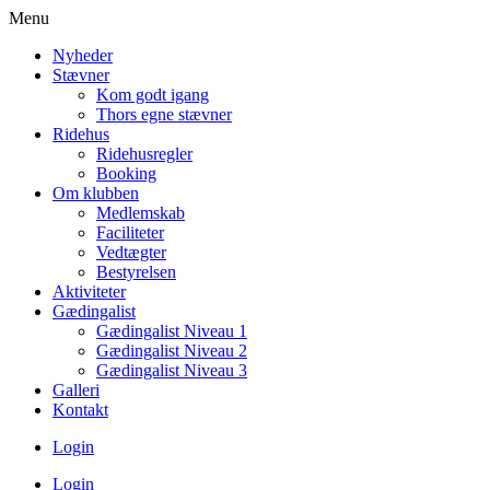
Menu
Nyheder
Stævner
Kom godt igang
Thors egne stævner
Ridehus
Ridehusregler
Booking
Om klubben
Medlemskab
Faciliteter
Vedtægter
Bestyrelsen
Aktiviteter
Gædingalist
Gædingalist Niveau 1
Gædingalist Niveau 2
Gædingalist Niveau 3
Galleri
Kontakt
Login
Login