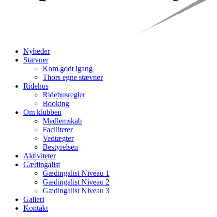
Nyheder
Stævner
Kom godt igang
Thors egne stævner
Ridehus
Ridehusregler
Booking
Om klubben
Medlemskab
Faciliteter
Vedtægter
Bestyrelsen
Aktiviteter
Gædingalist
Gædingalist Niveau 1
Gædingalist Niveau 2
Gædingalist Niveau 3
Galleri
Kontakt