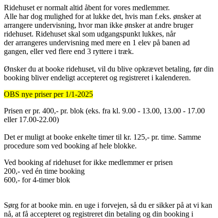
Ridehuset er normalt altid åbent for vores medlemmer.
Alle har dog mulighed for at lukke det, hvis man f.eks. ønsker at
arrangere undervisning, hvor man ikke ønsker at andre bruger
ridehuset. Ridehuset skal som udgangspunkt lukkes, når
der arrangeres undervisning med mere en 1 elev på banen ad
gangen, eller ved flere end 3 ryttere i træk.
Ønsker du at booke ridehuset, vil du blive opkrævet betaling, før din
booking bliver endeligt accepteret og registreret i kalenderen.
OBS nye priser per 1/1-2025
Prisen er pr. 400,- pr. blok (eks. fra kl. 9.00 - 13.00, 13.00 - 17.00
eller 17.00-22.00)
Det er muligt at booke enkelte timer til kr. 125,- pr. time. Samme
procedure som ved booking af hele blokke.
Ved booking af ridehuset for ikke medlemmer er prisen
200,- ved én time booking
600,- for 4-timer blok
Sørg for at booke min. en uge i forvejen, så du er sikker på at vi kan
nå, at få accepteret og registreret din betaling og din booking i