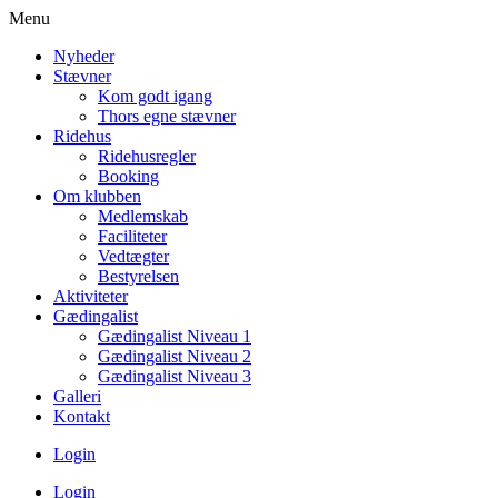
Menu
Nyheder
Stævner
Kom godt igang
Thors egne stævner
Ridehus
Ridehusregler
Booking
Om klubben
Medlemskab
Faciliteter
Vedtægter
Bestyrelsen
Aktiviteter
Gædingalist
Gædingalist Niveau 1
Gædingalist Niveau 2
Gædingalist Niveau 3
Galleri
Kontakt
Login
Login