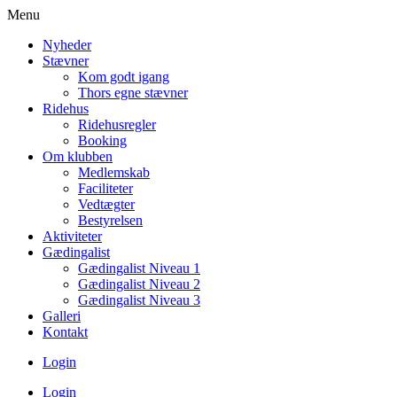
Menu
Nyheder
Stævner
Kom godt igang
Thors egne stævner
Ridehus
Ridehusregler
Booking
Om klubben
Medlemskab
Faciliteter
Vedtægter
Bestyrelsen
Aktiviteter
Gædingalist
Gædingalist Niveau 1
Gædingalist Niveau 2
Gædingalist Niveau 3
Galleri
Kontakt
Login
Login