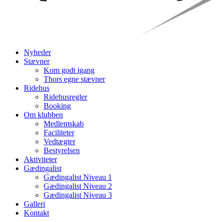
Nyheder
Stævner
Kom godt igang
Thors egne stævner
Ridehus
Ridehusregler
Booking
Om klubben
Medlemskab
Faciliteter
Vedtægter
Bestyrelsen
Aktiviteter
Gædingalist
Gædingalist Niveau 1
Gædingalist Niveau 2
Gædingalist Niveau 3
Galleri
Kontakt