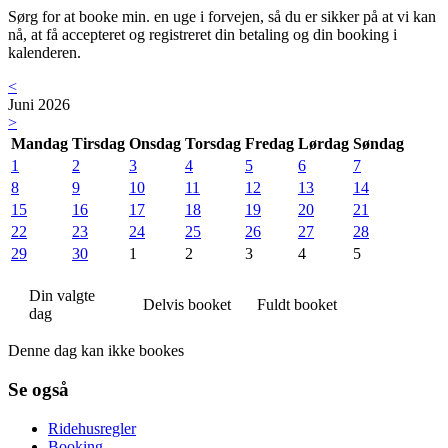
Sørg for at booke min. en uge i forvejen, så du er sikker på at vi kan
nå, at få accepteret og registreret din betaling og din booking i
kalenderen.
<
Juni 2026
>
Mandag
Tirsdag
Onsdag
Torsdag
Fredag
Lørdag
Søndag
1
2
3
4
5
6
7
8
9
10
11
12
13
14
15
16
17
18
19
20
21
22
23
24
25
26
27
28
29
30
1
2
3
4
5
Din valgte
Delvis booket
Fuldt booket
dag
Denne dag kan ikke bookes
Se også
Ridehusregler
Booking