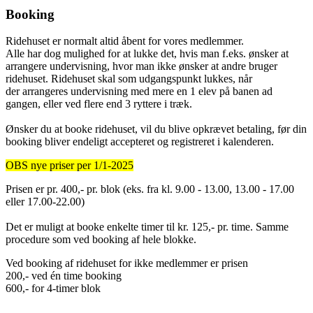
Booking
Ridehuset er normalt altid åbent for vores medlemmer.
Alle har dog mulighed for at lukke det, hvis man f.eks. ønsker at
arrangere undervisning, hvor man ikke ønsker at andre bruger
ridehuset. Ridehuset skal som udgangspunkt lukkes, når
der arrangeres undervisning med mere en 1 elev på banen ad
gangen, eller ved flere end 3 ryttere i træk.
Ønsker du at booke ridehuset, vil du blive opkrævet betaling, før din
booking bliver endeligt accepteret og registreret i kalenderen.
OBS nye priser per 1/1-2025
Prisen er pr. 400,- pr. blok (eks. fra kl. 9.00 - 13.00, 13.00 - 17.00
eller 17.00-22.00)
Det er muligt at booke enkelte timer til kr. 125,- pr. time. Samme
procedure som ved booking af hele blokke.
Ved booking af ridehuset for ikke medlemmer er prisen
200,- ved én time booking
600,- for 4-timer blok