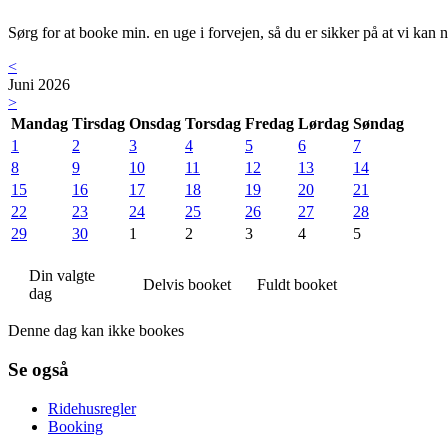
Sørg for at booke min. en uge i forvejen, så du er sikker på at vi kan n
<
Juni 2026
>
Mandag
Tirsdag
Onsdag
Torsdag
Fredag
Lørdag
Søndag
1
2
3
4
5
6
7
8
9
10
11
12
13
14
15
16
17
18
19
20
21
22
23
24
25
26
27
28
29
30
1
2
3
4
5
Din valgte
Delvis booket
Fuldt booket
dag
Denne dag kan ikke bookes
Se også
Ridehusregler
Booking