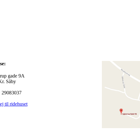
dresse:
trup gade 9A
Kr. Såby
 29083037
ej til ridehuset