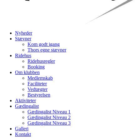
Nyheder
Stævner
Kom godt igang
Thors egne stævner
Ridehus
Ridehusregler
Booking
Om klubben
Medlemskab
Faciliteter
Vedtægter
Bestyrelsen
Aktiviteter
Gædingalist
Gædingalist Niveau 1
Gædingalist Niveau 2
Gædingalist Niveau 3
Galleri
Kontakt