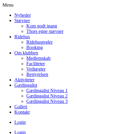
Menu
Nyheder
Stævner
Kom godt igang
Thors egne stævner
Ridehus
Ridehusregler
Booking
Om klubben
Medlemskab
Faciliteter
Vedtægter
Bestyrelsen
Aktiviteter
Gædingalist
Gædingalist Niveau 1
Gædingalist Niveau 2
Gædingalist Niveau 3
Galleri
Kontakt
Login
Login