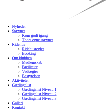
Nyheder
Stævner
Kom godt igang
Thors egne stævner
Ridehus
Ridehusregler
Booking
Om klubben
Medlemskab
Faciliteter
Vedtægter
Bestyrelsen
Aktiviteter
Gædingalist
Gædingalist Niveau 1
Gædingalist Niveau 2
Gædingalist Niveau 3
Galleri
Kontakt