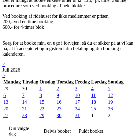
Det er muligt at booke enkelte timer til kr. 125,- pr. time. Samme
procedure som ved booking af hele blokke.
Ved booking af ridehuset for ikke medlemmer er prisen
200,- ved én time booking
600,- for 4-timer blok
Sørg for at booke min. en uge i forvejen, så du er sikker på at vi kan
nå, at få accepteret og registreret din betaling og din booking i
kalenderen.
<
Juli 2026
>
Mandag
Tirsdag
Onsdag
Torsdag
Fredag
Lørdag
Søndag
29
30
1
2
3
4
5
6
7
8
9
10
11
12
13
14
15
16
17
18
19
20
21
22
23
24
25
26
27
28
29
30
31
1
2
Din valgte
Delvis booket
Fuldt booket
dag