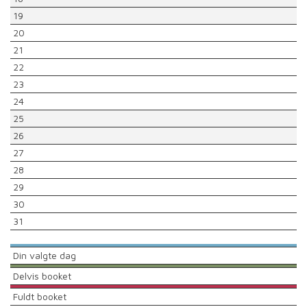
19
20
21
22
23
24
25
26
27
28
29
30
31
Din valgte dag
Delvis booket
Fuldt booket