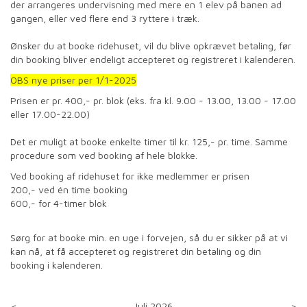
der arrangeres undervisning med mere en 1 elev på banen ad
gangen, eller ved flere end 3 ryttere i træk.
Ønsker du at booke ridehuset, vil du blive opkrævet betaling, før
din booking bliver endeligt accepteret og registreret i kalenderen.
OBS nye priser per 1/1-2025
Prisen er pr. 400,- pr. blok (eks. fra kl. 9.00 - 13.00, 13.00 - 17.00
eller 17.00-22.00)
Det er muligt at booke enkelte timer til kr. 125,- pr. time. Samme
procedure som ved booking af hele blokke.
Ved booking af ridehuset for ikke medlemmer er prisen
200,- ved én time booking
600,- for 4-timer blok
Sørg for at booke min. en uge i forvejen, så du er sikker på at vi
kan nå, at få accepteret og registreret din betaling og din
booking i kalenderen.
<
Juli 2026
>