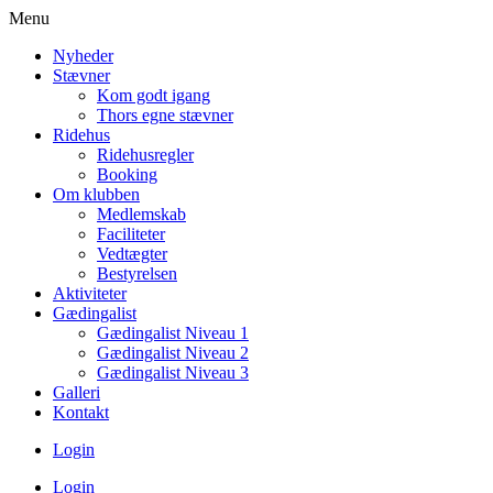
Menu
Nyheder
Stævner
Kom godt igang
Thors egne stævner
Ridehus
Ridehusregler
Booking
Om klubben
Medlemskab
Faciliteter
Vedtægter
Bestyrelsen
Aktiviteter
Gædingalist
Gædingalist Niveau 1
Gædingalist Niveau 2
Gædingalist Niveau 3
Galleri
Kontakt
Login
Login