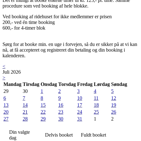
Det er muligt at booke enkelte timer til kr. 125,- pr. time. Samme
procedure som ved booking af hele blokke.
Ved booking af ridehuset for ikke medlemmer er prisen
200,- ved én time booking
600,- for 4-timer blok
Sørg for at booke min. en uge i forvejen, så du er sikker på at vi kan
nå, at få accepteret og registreret din betaling og din booking i
kalenderen.
<
Juli 2026
>
Mandag
Tirsdag
Onsdag
Torsdag
Fredag
Lørdag
Søndag
29
30
1
2
3
4
5
6
7
8
9
10
11
12
13
14
15
16
17
18
19
20
21
22
23
24
25
26
27
28
29
30
31
1
2
Din valgte
Delvis booket
Fuldt booket
dag