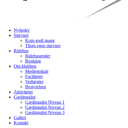
Nyheder
Stævner
Kom godt igang
Thors egne stævner
Ridehus
Ridehusregler
Booking
Om klubben
Medlemskab
Faciliteter
Vedtægter
Bestyrelsen
Aktiviteter
Gædingalist
Gædingalist Niveau 1
Gædingalist Niveau 2
Gædingalist Niveau 3
Galleri
Kontakt