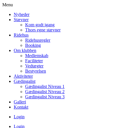
Menu
Nyheder
Stævner
Kom godt igang
Thors egne stævner
Ridehus
Ridehusregler
Booking
Om klubben
Medlemskab
Faciliteter
Vedtægter
Bestyrelsen
Aktiviteter
Gædingalist
Gædingalist Niveau 1
Gædingalist Niveau 2
Gædingalist Niveau 3
Galleri
Kontakt
Login
Login