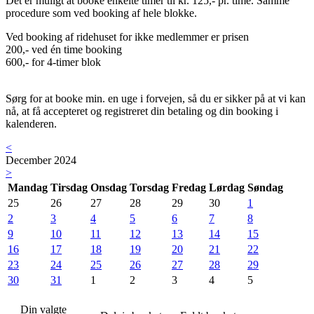
Det er muligt at booke enkelte timer til kr. 125,- pr. time. Samme
procedure som ved booking af hele blokke.
Ved booking af ridehuset for ikke medlemmer er prisen
200,- ved én time booking
600,- for 4-timer blok
Sørg for at booke min. en uge i forvejen, så du er sikker på at vi kan
nå, at få accepteret og registreret din betaling og din booking i
kalenderen.
<
December 2024
>
Mandag
Tirsdag
Onsdag
Torsdag
Fredag
Lørdag
Søndag
25
26
27
28
29
30
1
2
3
4
5
6
7
8
9
10
11
12
13
14
15
16
17
18
19
20
21
22
23
24
25
26
27
28
29
30
31
1
2
3
4
5
Din valgte