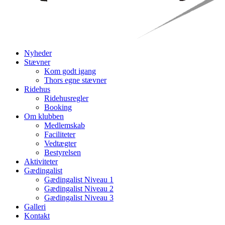
Nyheder
Stævner
Kom godt igang
Thors egne stævner
Ridehus
Ridehusregler
Booking
Om klubben
Medlemskab
Faciliteter
Vedtægter
Bestyrelsen
Aktiviteter
Gædingalist
Gædingalist Niveau 1
Gædingalist Niveau 2
Gædingalist Niveau 3
Galleri
Kontakt