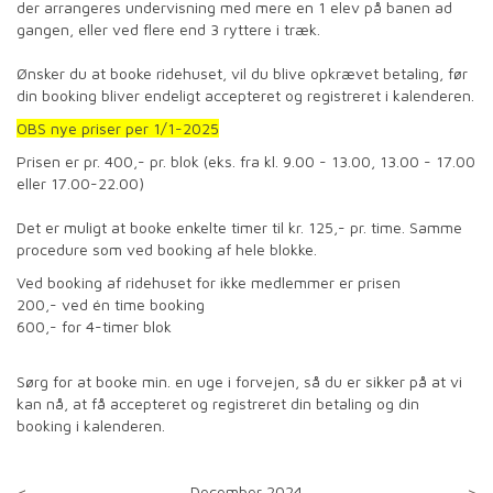
der arrangeres undervisning med mere en 1 elev på banen ad
gangen, eller ved flere end 3 ryttere i træk.
Ønsker du at booke ridehuset, vil du blive opkrævet betaling, før
din booking bliver endeligt accepteret og registreret i kalenderen.
OBS nye priser per 1/1-2025
Prisen er pr. 400,- pr. blok (eks. fra kl. 9.00 - 13.00, 13.00 - 17.00
eller 17.00-22.00)
Det er muligt at booke enkelte timer til kr. 125,- pr. time. Samme
procedure som ved booking af hele blokke.
Ved booking af ridehuset for ikke medlemmer er prisen
200,- ved én time booking
600,- for 4-timer blok
Sørg for at booke min. en uge i forvejen, så du er sikker på at vi
kan nå, at få accepteret og registreret din betaling og din
booking i kalenderen.
<
December 2024
>