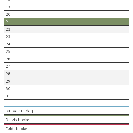
19
20
21
22
23
24
25
26
27
28
29
30
31
Din valgte dag
Delvis booket
Fuldt booket