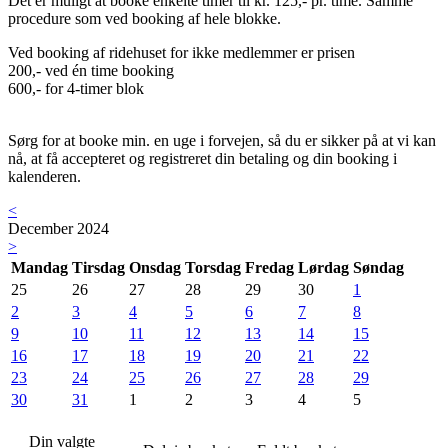
Det er muligt at booke enkelte timer til kr. 125,- pr. time. Samme
procedure som ved booking af hele blokke.
Ved booking af ridehuset for ikke medlemmer er prisen
200,- ved én time booking
600,- for 4-timer blok
Sørg for at booke min. en uge i forvejen, så du er sikker på at vi kan
nå, at få accepteret og registreret din betaling og din booking i
kalenderen.
<
December 2024
>
Mandag
Tirsdag
Onsdag
Torsdag
Fredag
Lørdag
Søndag
25
26
27
28
29
30
1
2
3
4
5
6
7
8
9
10
11
12
13
14
15
16
17
18
19
20
21
22
23
24
25
26
27
28
29
30
31
1
2
3
4
5
Din valgte