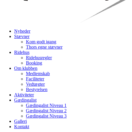
Nyheder
Stævner
Kom godt igang
Thors egne stævner
Ridehus
Ridehusregler
Booking
Om klubben
Medlemskab
Faciliteter
Vedtægter
Bestyrelsen
Aktiviteter
Gædingalist
Gædingalist Niveau 1
Gædingalist Niveau 2
Gædingalist Niveau 3
Galleri
Kontakt