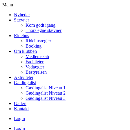
Menu
Nyheder
Stævner
Kom godt igang
Thors egne stævner
Ridehus
Ridehusregler
Booking
Om klubben
Medlemskab
Faciliteter
Vedtægter
Bestyrelsen
Aktiviteter
Gædingalist
Gædingalist Niveau 1
Gædingalist Niveau 2
Gædingalist Niveau 3
Galleri
Kontakt
Login
Login