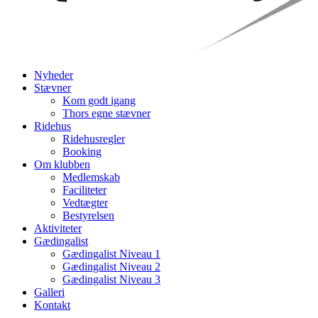
Nyheder
Stævner
Kom godt igang
Thors egne stævner
Ridehus
Ridehusregler
Booking
Om klubben
Medlemskab
Faciliteter
Vedtægter
Bestyrelsen
Aktiviteter
Gædingalist
Gædingalist Niveau 1
Gædingalist Niveau 2
Gædingalist Niveau 3
Galleri
Kontakt