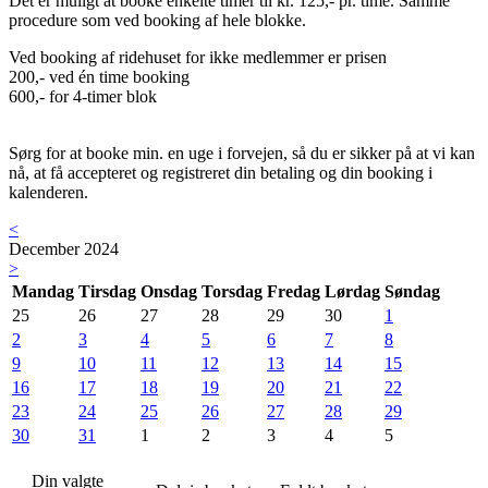
Det er muligt at booke enkelte timer til kr. 125,- pr. time. Samme
procedure som ved booking af hele blokke.
Ved booking af ridehuset for ikke medlemmer er prisen
200,- ved én time booking
600,- for 4-timer blok
Sørg for at booke min. en uge i forvejen, så du er sikker på at vi kan
nå, at få accepteret og registreret din betaling og din booking i
kalenderen.
<
December 2024
>
Mandag
Tirsdag
Onsdag
Torsdag
Fredag
Lørdag
Søndag
25
26
27
28
29
30
1
2
3
4
5
6
7
8
9
10
11
12
13
14
15
16
17
18
19
20
21
22
23
24
25
26
27
28
29
30
31
1
2
3
4
5
Din valgte