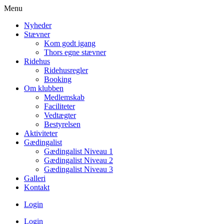
Menu
Nyheder
Stævner
Kom godt igang
Thors egne stævner
Ridehus
Ridehusregler
Booking
Om klubben
Medlemskab
Faciliteter
Vedtægter
Bestyrelsen
Aktiviteter
Gædingalist
Gædingalist Niveau 1
Gædingalist Niveau 2
Gædingalist Niveau 3
Galleri
Kontakt
Login
Login