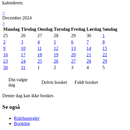
kalenderen.
<
December 2024
>
Mandag
Tirsdag
Onsdag
Torsdag
Fredag
Lørdag
Søndag
25
26
27
28
29
30
1
2
3
4
5
6
7
8
9
10
11
12
13
14
15
16
17
18
19
20
21
22
23
24
25
26
27
28
29
30
31
1
2
3
4
5
Din valgte
Delvis booket
Fuldt booket
dag
Denne dag kan ikke bookes
Se også
Ridehusregler
Booking