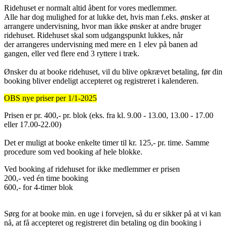
Ridehuset er normalt altid åbent for vores medlemmer.
Alle har dog mulighed for at lukke det, hvis man f.eks. ønsker at
arrangere undervisning, hvor man ikke ønsker at andre bruger
ridehuset. Ridehuset skal som udgangspunkt lukkes, når
der arrangeres undervisning med mere en 1 elev på banen ad
gangen, eller ved flere end 3 ryttere i træk.
Ønsker du at booke ridehuset, vil du blive opkrævet betaling, før din
booking bliver endeligt accepteret og registreret i kalenderen.
OBS nye priser per 1/1-2025
Prisen er pr. 400,- pr. blok (eks. fra kl. 9.00 - 13.00, 13.00 - 17.00
eller 17.00-22.00)
Det er muligt at booke enkelte timer til kr. 125,- pr. time. Samme
procedure som ved booking af hele blokke.
Ved booking af ridehuset for ikke medlemmer er prisen
200,- ved én time booking
600,- for 4-timer blok
Sørg for at booke min. en uge i forvejen, så du er sikker på at vi kan
nå, at få accepteret og registreret din betaling og din booking i