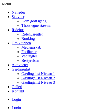
Menu
Nyheder
Stævner
Kom godt igang
Thors egne stævner
Ridehus
Ridehusregler
Booking
Om klubben
Medlemskab
Faciliteter
Vedtægter
Bestyrelsen
Aktiviteter
Gædingalist
Gædingalist Niveau 1
Gædingalist Niveau 2
Gædingalist Niveau 3
Galleri
Kontakt
Login
Login